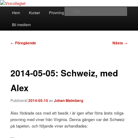
Hoppa
till
Huvudmeny
Sök
Hem
Kurser
Provningar
Om Vincollegiet
primärt
innehåll
Vincollegiet
Bli medlem
Inläggsnavigering
←
Föregående
Nästa
→
2014-05-05: Schweiz, med
Alex
Publicerat
2014-05-15
av
Johan Malmberg
Alex förärade oss med ett besök i år igen efter förra årets roliga
provning med viner från Virginia. Denna gången var det Schweiz
på tapeten, och följande viner avhandlades: