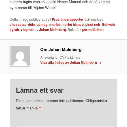
numera tagits över av Joelle Nebbe-Mornod och är på väg att
byta namn till ”Alpine Wines”.
Detta inlägg publicerades i
Provningsrapporter
och märktes
chasselas
,
dôle
,
gamay
,
merlot
,
merlot bianco
,
pinot noir
,
Schweiz
,
syrah
,
viognier
av
Johan Malmberg
. Bokmärk
permalänken
.
Om Johan Malmberg
Ansvarig för CVP:s källare.
Visa alla inlägg av Johan Malmberg
→
Lämna ett svar
Din e-postadress kommer inte publiceras.
Obligatoriska
*
fält är märkta