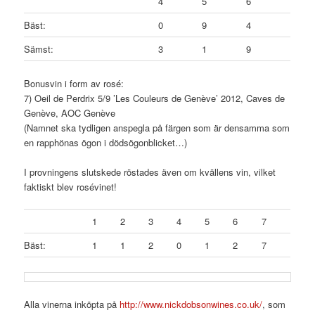
4
5
6
Bäst:
0
9
4
Sämst:
3
1
9
Bonusvin i form av rosé:
7) Oeil de Perdrix 5/9 ’Les Couleurs de Genève’ 2012, Caves de
Genève, AOC Genève
(Namnet ska tydligen anspegla på färgen som är densamma som
en rapphönas ögon i dödsögonblicket…)
I provningens slutskede röstades även om kvällens vin, vilket
faktiskt blev rosévinet!
1
2
3
4
5
6
7
Bäst:
1
1
2
0
1
2
7
Alla vinerna inköpta på
http://www.nickdobsonwines.co.
uk/
, som