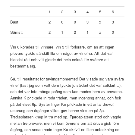
1
2
3
4
5
6
Bäst:
2
0
0
3
x
3
Sämst:
2
1
2
1
x
0
Vin 6 korades till vinnare, vin 3 till förlorare, om än att ingen
provare tyckte särskilt illa om något av vinerna. Att det var
blandat rött och vitt gjorde det hela också lite svårare att
bestämma sig.
Så, till resultatet för tävlingsmomentet! Det visade sig vara svåra
viner (fast jag som valt dem tyckte ju såklart det var solklart…),
och det var inte många poäng som kammades hem av provarna.
Annika K prickade in röda tråden, men ingenting annat, och fick
på det viset 6p. Syster Inger Ke prickade in ett antal druvor,
ursprung och årgångar vilket gav henne vinsten på 8p.
Tredjeplatsen knep Mitra med 3p. Fjärdeplatsen stod och vägde
mellan tre provare, men vi kom överens om att druva gick före
årgång, och sedan hade Inger Ka skrivit en liten anteckning om