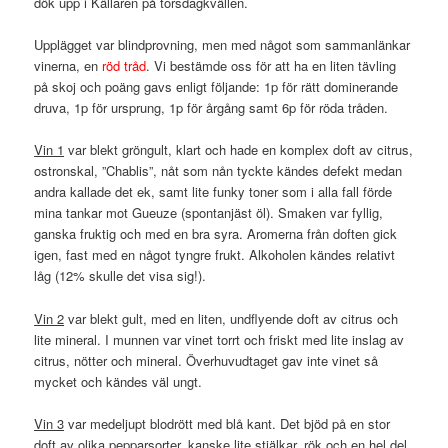
dök upp i Källaren på torsdagkvällen.
Upplägget var blindprovning, men med något som sammanlänkar
vinerna, en
röd tråd
. Vi bestämde oss för att ha en liten tävling
på skoj och poäng gavs enligt följande: 1p för rätt dominerande
druva, 1p för ursprung, 1p för årgång samt 6p för röda tråden.
Vin 1
var blekt gröngult, klart och hade en komplex doft av citrus,
ostronskal, ”Chablis”, nåt som nån tyckte kändes defekt medan
andra kallade det ek, samt lite funky toner som i alla fall förde
mina tankar mot Gueuze (spontanjäst öl). Smaken var fyllig,
ganska fruktig och med en bra syra. Aromerna från doften gick
igen, fast med en något tyngre frukt. Alkoholen kändes relativt
låg (12% skulle det visa sig!).
Vin 2
var blekt gult, med en liten, undflyende doft av citrus och
lite mineral. I munnen var vinet torrt och friskt med lite inslag av
citrus, nötter och mineral. Överhuvudtaget gav inte vinet så
mycket och kändes väl ungt.
Vin 3
var medeljupt blodrött med blå kant. Det bjöd på en stor
doft av olika pepparsorter, kanske lite stjälkar, rök och en hel del