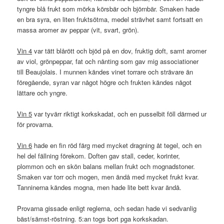
tyngre blå frukt som mörka körsbär och björnbär. Smaken hade
en bra syra, en liten fruktsötma, medel strävhet samt fortsatt en
massa aromer av peppar (vit, svart, grön).
Vin 4
var tätt blårött och bjöd på en dov, fruktig doft, samt aromer
av viol, grönpeppar, fat och nånting som gav mig associationer
till Beaujolais. I munnen kändes vinet torrare och strävare än
föregående, syran var något högre och frukten kändes något
lättare och yngre.
Vin 5
var tyvärr riktigt korkskadat, och en pusselbit föll därmed ur
för provarna.
Vin 6
hade en fin röd färg med mycket dragning åt tegel, och en
hel del fällning förekom. Doften gav stall, ceder, korinter,
plommon och en skön balans mellan frukt och mognadstoner.
Smaken var torr och mogen, men ändå med mycket frukt kvar.
Tanninerna kändes mogna, men hade lite bett kvar ändå.
Provarna gissade enligt reglerna, och sedan hade vi sedvanlig
bäst/sämst-röstning. 5:an togs bort pga korkskadan.