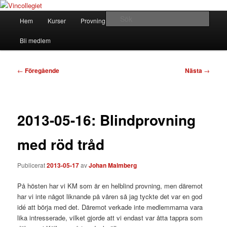
Hoppa
till
Huvudmeny
Sök
Hem
Kurser
Provningar
Om Vincollegiet
primärt
innehåll
Vincollegiet
Bli medlem
Inläggsnavigering
←
Föregående
Nästa
→
2013-05-16: Blindprovning
med röd tråd
Publicerat
2013-05-17
av
Johan Malmberg
På hösten har vi KM som är en helblind provning, men däremot
har vi inte något liknande på våren så jag tyckte det var en god
idé att börja med det. Däremot verkade inte medlemmarna vara
lika intresserade, vilket gjorde att vi endast var åtta tappra som