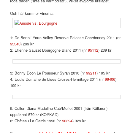
röda tråden (”Inte så varmodlat!”), vilket avgjorde utslaget.
Och här kommer vinerna:
1: De Bortoli Yarra Valley Reserve Release Chardonnay 2011 (nr
95343
) 299 kr
2: Etienne Sauzet Bourgogne Blanc 2011 (nr
95112
) 239 kr
3: Bonny Doon Le Pousseur Syrah 2010 (nr
99211
) 195 kr
4: Equis Domaine de Lises Crozes-Hermitage 2011 (nr
99406
)
199 kr
5: Cullen Diana Madeline Cab/Merlot 2001 (från Källaren)
uppräknat 579 kr (KORKAD)
6: Château La Garde 1998 (nr
90394
) 329 kr