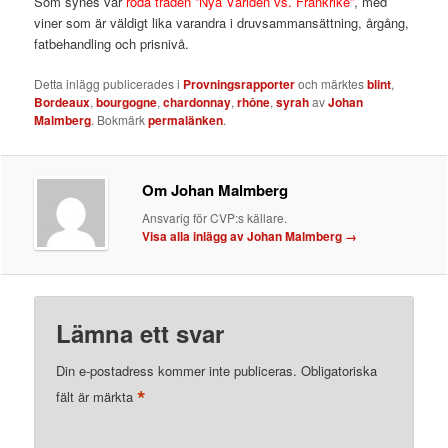
Som synes var
röda tråden ”Nya Världen vs. Frankrike”
, med
viner som är väldigt lika varandra i druvsammansättning, årgång,
fatbehandling och prisnivå.
Detta inlägg publicerades i
Provningsrapporter
och märktes
blint
,
Bordeaux
,
bourgogne
,
chardonnay
,
rhône
,
syrah
av
Johan
Malmberg
. Bokmärk
permalänken
.
Om Johan Malmberg
Ansvarig för CVP:s källare.
Visa alla inlägg av Johan Malmberg
→
Lämna ett svar
Din e-postadress kommer inte publiceras.
Obligatoriska
*
fält är märkta