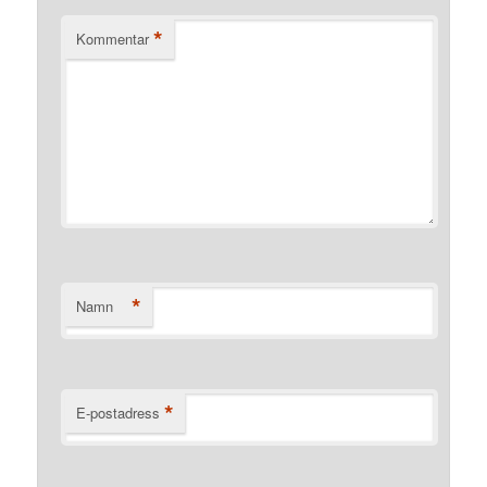
*
Kommentar
*
Namn
*
E-postadress