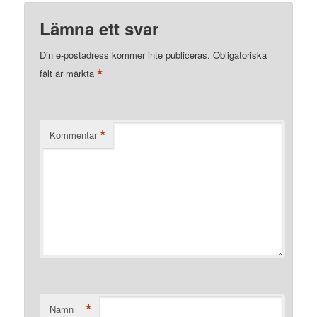
Lämna ett svar
Din e-postadress kommer inte publiceras.
Obligatoriska
*
fält är märkta
*
Kommentar
*
Namn