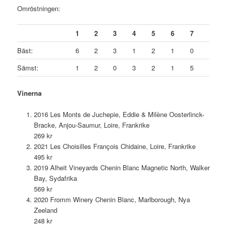
Omröstningen:
1
2
3
4
5
6
7
Bäst:
6
2
3
1
2
1
0
Sämst:
1
2
0
3
2
1
5
Vinerna
2016 Les Monts de Juchepie, Eddie & Milène Oosterlinck-
Bracke, Anjou-Saumur, Loire, Frankrike
269 kr
2021 Les Choisilles François Chidaine, Loire, Frankrike
495 kr
2019 Alheit Vineyards Chenin Blanc Magnetic North, Walker
Bay, Sydafrika
569 kr
2020 Fromm Winery Chenin Blanc, Marlborough, Nya
Zeeland
248 kr