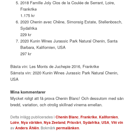
2018 Famille Joly Clos de la Coulée de Serrant, Loire,
Frankrike
1.175 kr
2020 Chenin avec Chêne, Simonsig Estate, Stellenbosch,
Sydafrika
229 kr
2020 Kunin Wines Jurassic Park Natural Chenin, Santa
Barbara, Kalifornien, USA
297 kr
Bästa vin: Les Monts de Juchepie 2016, Frankrike
Sämsta vin: 2020 Kunin Wines Jurassic Park Natural Chenin,
USA
Mina kommentarer
Mycket roligt att få prova Chenin Blanc! Och dessutom med sån
bredd, variation, och otrolig skillnad vinerna emellan.
Detta inlägg publicerades i
Chenin Blanc
,
Frankrike
,
Kalifornien
,
Loire
,
Nya världen
,
Nya Zeeland
,
Prisvärt
,
Sydafrika
,
USA
,
Vitt vin
av
Anders Åhlén
. Bokmärk
permalänken
.