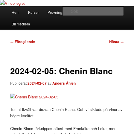
Hoppa
till
Huvudmeny
Sök
Hem
Kurser
Provningar
Om Vincollegiet
primärt
innehåll
Vincollegiet
Bli medlem
Inläggsnavigering
←
Föregående
Nästa
→
2024-02-05: Chenin Blanc
Publicerat
2024-02-07
av
Anders Åhlén
Temat ikväll var druvan Chenin Blanc. Och vi siktade på viner av
högre kvalitet.
Chenin Blanc förknippas oftast med Frankrike och Loire, men