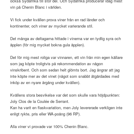
också Sydafrika till stor del. Och Sydafrika producerar idag mest
vin på Chenin Blanc i världen.
Vi fick under kvällen prova viner från en rad länder och
kontinenter, och viner av mycket varierande stil.
Det många av deltagarna hittade i vinerna var en tydlig syra och
äpplen (för mig mycket bokna gula äpplen).
Det för mig mest roliga var vinnaren, ett vin från min egen källare
som jag köpte troligtvis på rekommendation av någon
vinskribent. Och som sedan helt glömts bort. Jag ångrar att jag
inte köpte mer av det vinet (något som snabbt åtgärdades med
inköp av en nyare årgång under kvällen).
Kvällens stora besvikelse var det som skulle vara höjdpunkten:
Joly Clos de la Coulée de Serrant.
Kan ha varit en flaskvariation, men Joly levererade verkligen inte
enligt rykte, pris eller WA-poäng (96 RP).
Alla viner vi provade var 100% Chenin Blanc.