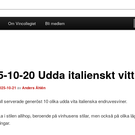
Om Vincollegiet
Bli medlem
-10-20 Udda italienskt vitt
025-10-21
av
Anders Åhlén
ull serverade generöst 10 olika udda vita italienska endruvesviner.
ika i stilen allihop, beroende på vinhusens stilar, men också på olika l
ingar.