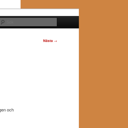
Sök
Nästa
→
ägen och