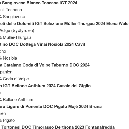
a Sangiovese Bianco Toscana IGT 2024
ini, Toscana
% Sangiovese
eti delle Dolomiti IGT Selezione Müller-Thurgau 2024 Elena Wal
 Adige (Sydtyrolen)
 Müller-Thurgau
tino DOC Bottega Vinai Nosiola 2024 Cavit
tino
 Nosiola
a Catalano Coda di Volpe Taburno DOC 2024
panien
 Coda di Volpe
o IGT Bellone Anthium 2024 Casale del Giglio
o
 Bellone Anthium
era Ligure di Ponente DOC Pigato Majè 2024 Bruna
rien
 Pigato
i Tortonesi DOC Timorasso Derthona 2023 Fontanafredda