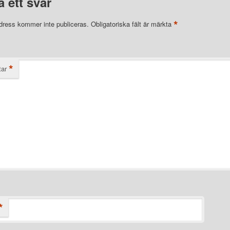
 ett svar
*
dress kommer inte publiceras.
Obligatoriska fält är märkta
*
ar
*