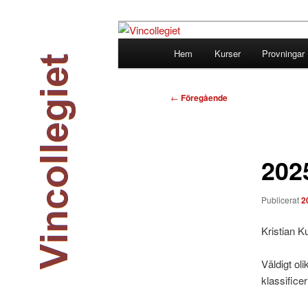
Hoppa
till
Huvudmeny
Hem
Kurser
Provningar
primärt
Vincollegiet
innehåll
Inläggsnavigering
←
Föregående
2025
Publicerat
2
Kristian K
Väldigt ol
klassificer