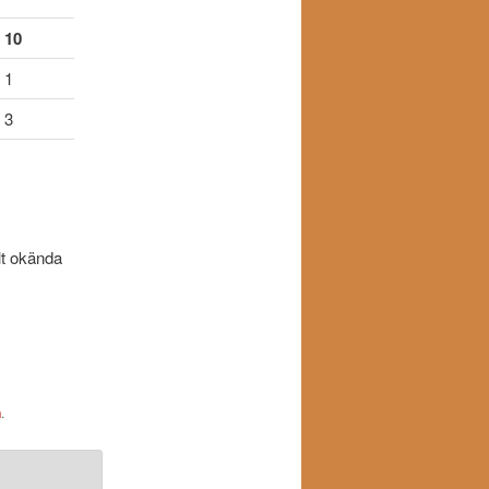
10
1
3
lt okända
n
.