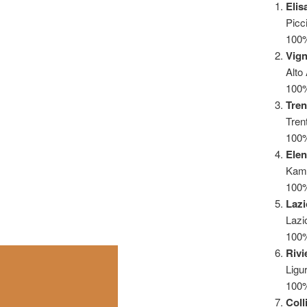
Elis
Picc
100
Vign
Alto
100%
Tren
Tren
100%
Elen
Kam
100%
Lazi
Lazi
100%
Rivi
Ligu
100%
Coll