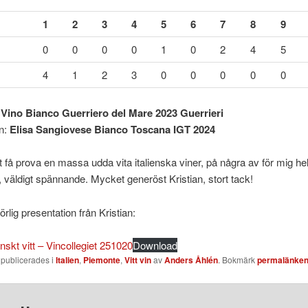
1
2
3
4
5
6
7
8
9
0
0
0
0
1
0
2
4
5
4
1
2
3
0
0
0
0
0
:
Vino Bianco Guerriero del Mare 2023 Guerrieri
n:
Elisa Sangiovese Bianco Toscana IGT 2024
tt få prova en massa udda vita italienska viner, på några av för mig he
, väldigt spännande. Mycket generöst Kristian, stort tack!
rlig presentation från Kristian:
enskt vitt – Vincollegiet 251020
Download
 publicerades i
Italien
,
Piemonte
,
Vitt vin
av
Anders Åhlén
. Bokmärk
permalänke