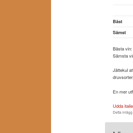
Bäst
Sämst
Bästa vin
Sämsta vi
Jättekul a
druvsorter
En mer utfö
Udda itali
Detta inlägg