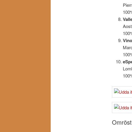
Pie
100
Vall
Aost
100%
Vino
Mar
100%
eSpe
Lomb
100%
Omröst