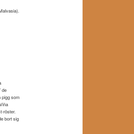
Malvasia).
a
Y de
ch pigg som
 Viña
-röster.
e bort sig