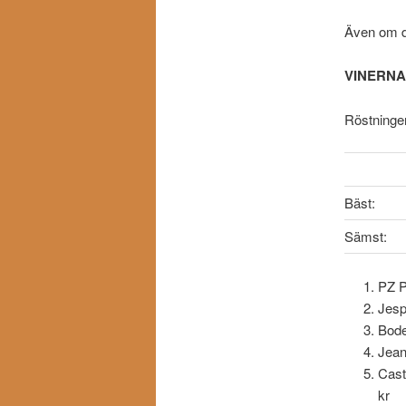
Även om de
VINERNA
Röstninge
Bäst:
Sämst:
PZ P
Jesp
Bode
Jean
Cast
kr