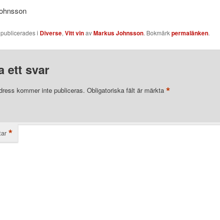
Johnsson
 publicerades i
Diverse
,
Vitt vin
av
Markus Johnsson
. Bokmärk
permalänken
.
 ett svar
*
dress kommer inte publiceras.
Obligatoriska fält är märkta
*
ar