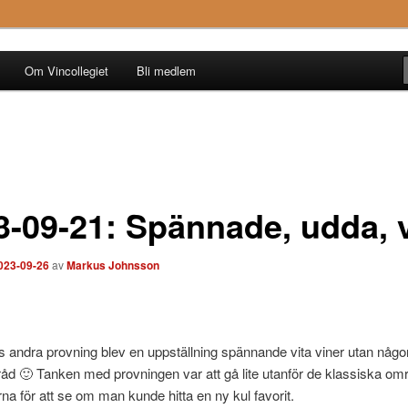
Om Vincollegiet
Bli medlem
3-09-21: Spännade, udda, v
023-09-26
av
Markus Johnsson
 andra provning blev en uppställning spännande vita viner utan någ
tråd 🙂 Tanken med provningen var att gå lite utanför de klassiska o
na för att se om man kunde hitta en ny kul favorit.