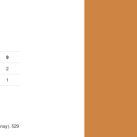
9
2
1
nnay). 529