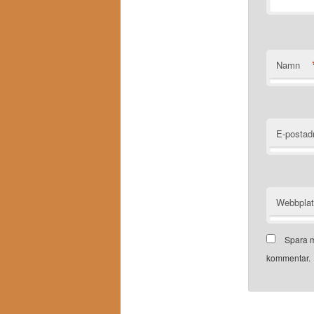
Namn
E-postad
Webbpla
Spara m
kommentar.