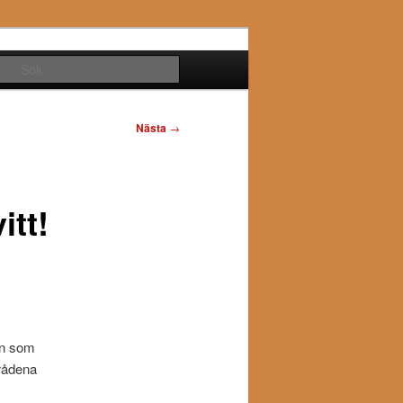
Sök
Nästa
→
itt!
on som
mrådena