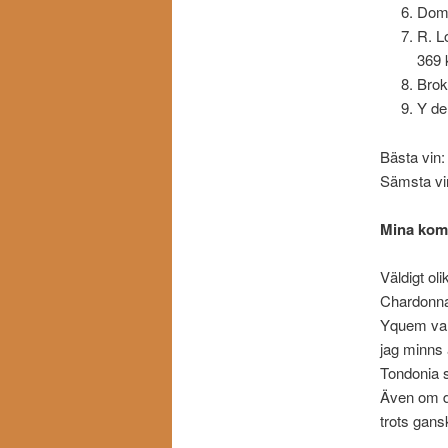
Domi
R. L
369 
Brok
Y de
Bästa vin
Sämsta vin
Mina kom
Väldigt ol
Chardonnay
Yquem var 
jag minns 
Tondonia s
Även om de
trots gans