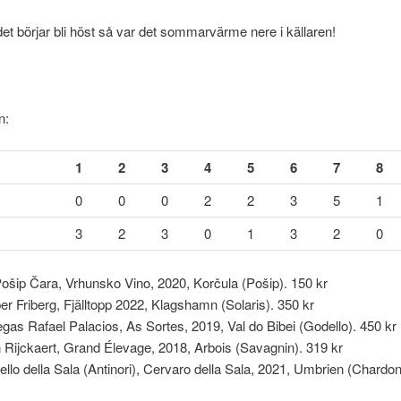
t börjar bli höst så var det sommarvärme nere i källaren!
n:
1
2
3
4
5
6
7
8
0
0
0
2
2
3
5
1
3
2
3
0
1
3
2
0
ošip Čara, Vrhunsko Vino, 2020, Korčula (Pošip). 150 kr
er Friberg, Fjälltopp 2022, Klagshamn (Solaris). 350 kr
gas Rafael Palacios, As Sortes, 2019, Val do Bibei (Godello). 450 kr
 Rijckaert, Grand Élevage, 2018, Arbois (Savagnin). 319 kr
ello della Sala (Antinori), Cervaro della Sala, 2021, Umbrien (Chardo