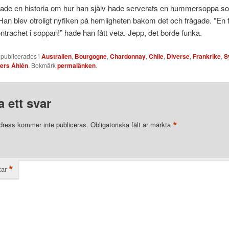
tade en historia om hur han själv hade serverats en hummersoppa so
an blev otroligt nyfiken på hemligheten bakom det och frågade. ”En 
trachet i soppan!” hade han fått veta. Jepp, det borde funka.
 publicerades i
Australien
,
Bourgogne
,
Chardonnay
,
Chile
,
Diverse
,
Frankrike
,
S
ers Åhlén
. Bokmärk
permalänken
.
 ett svar
*
dress kommer inte publiceras.
Obligatoriska fält är märkta
*
ar