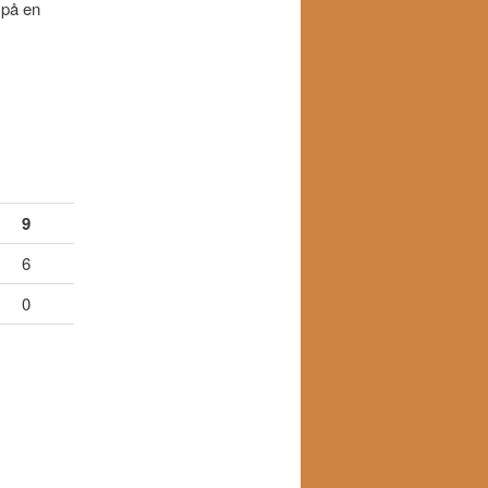
 på en
9
6
0