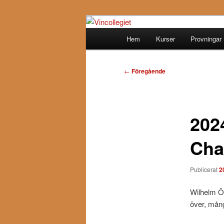
Hoppa
till
Huvudmeny
Hem
Kurser
Provningar
primärt
Vincollegiet
innehåll
Inläggsnavigering
←
Föregående
202
Cha
Publicerat
2
Wilhelm Ö
över, mång