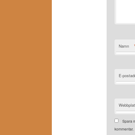
Namn
E-postad
Webbpla
Spara m
kommentar.