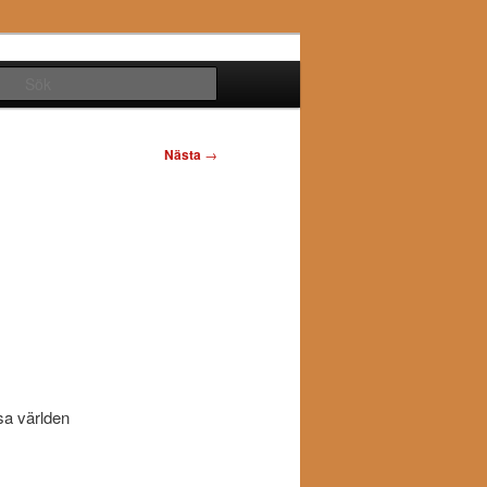
Sök
Nästa
→
sa världen