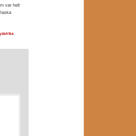
m var helt
flaska
ydafrika
,