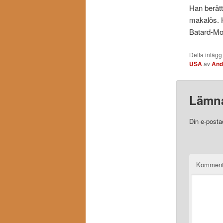
Han berät
makalös. H
Batard-Mon
Detta inlägg
USA
av
And
Lämna
Din e-posta
Komment