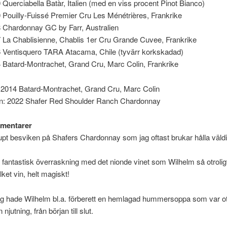
 Querciabella Batàr, Italien (med en viss procent Pinot Bianco)
 Pouilly-Fuissé Premier Cru Les Ménétrières, Frankrike
 Chardonnay GC by Farr, Australien
 La Chablisienne, Chablis 1er Cru Grande Cuvee, Frankrike
 Ventisquero TARA Atacama, Chile (tyvärr korkskadad)
 Batard-Montrachet, Grand Cru, Marc Colin, Frankrike
: 2014 Batard-Montrachet, Grand Cru, Marc Colin
n: 2022 Shafer Red Shoulder Ranch Chardonnay
mentarer
upt besviken på Shafers Chardonnay som jag oftast brukar hålla väldi
 fantastisk överraskning med det nionde vinet som Wilhelm så otrolig
lket vin, helt magiskt!
gg hade Wilhelm bl.a. förberett en hemlagad hummersoppa som var otr
 njutning, från början till slut.