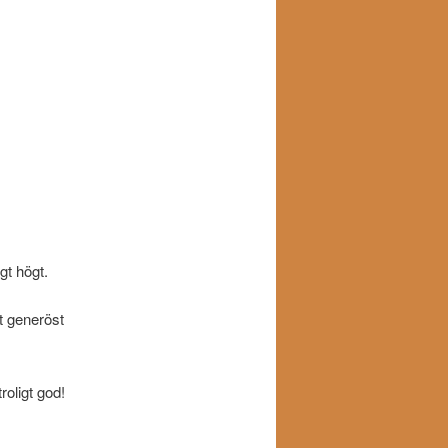
gt högt.
t generöst
oligt god!