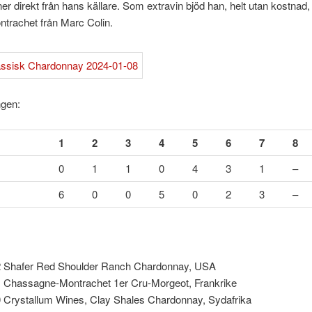
ner direkt från hans källare. Som extravin bjöd han, helt utan kostnad,
trachet från Marc Colin.
gen:
1
2
3
4
5
6
7
8
0
1
1
0
4
3
1
–
6
0
0
5
0
2
3
–
 Shafer Red Shoulder Ranch Chardonnay, USA
 Chassagne-Montrachet 1er Cru-Morgeot, Frankrike
 Crystallum Wines, Clay Shales Chardonnay, Sydafrika