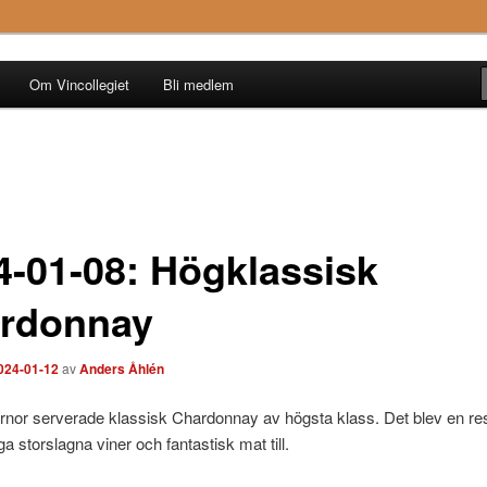
Om Vincollegiet
Bli medlem
4-01-08: Högklassisk
rdonnay
024-01-12
av
Anders Åhlén
rnor serverade klassisk Chardonnay av högsta klass. Det blev en re
a storslagna viner och fantastisk mat till.