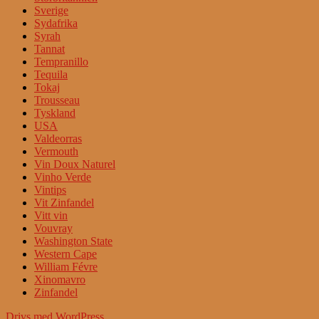
Sverige
Sydafrika
Syrah
Tannat
Tempranillo
Tequila
Tokaj
Trousseau
Tyskland
USA
Valdeorras
Vermouth
Vin Doux Naturel
Vinho Verde
Vintips
Vit Zinfandel
Vitt vin
Vouvray
Washington State
Western Cape
William Févre
Xinomavro
Zinfandel
Drivs med WordPress