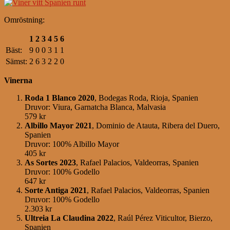
Omröstning:
1
2
3
4
5
6
Bäst:
9
0
0
3
1
1
Sämst:
2
6
3
2
2
0
Vinerna
Roda 1 Blanco 2020
, Bodegas Roda, Rioja, Spanien
Druvor: Viura, Garnatcha Blanca, Malvasia
579 kr
Albillo Mayor 2021
, Dominio de Atauta, Ribera del Duero,
Spanien
Druvor: 100% Albillo Mayor
405 kr
As Sortes 2023
, Rafael Palacios, Valdeorras, Spanien
Druvor: 100% Godello
647 kr
Sorte Antiga 2021
, Rafael Palacios, Valdeorras, Spanien
Druvor: 100% Godello
2.303 kr
Ultreia La Claudina 2022
, Raúl Pérez Viticultor, Bierzo,
Spanien