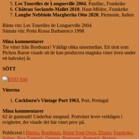
Les Tourelles de Longueville 2004
, Pauillac, Frankrike
Château Sociando-Mallet 2010
, Haut-Médoc, Frankrike
Langhe Nebbiolo Margherita Otto 2020
, Piemonte, Italien
Bästa vin: Les Tourelles de Longueville 2004
Sämsta vin: Porta Rossa Barbaresco 1998
Mina kommentarer
Tre viner från Bordeaux! Väldigt olika sinsemellan. Ett slott som
Pichon Baron visade att de kan producera magiska viner även under
ett halvokej år.
SÖTT
Vinerna
Cockburn’s Vintage Port 1963
, Port, Portugal
Mina kommentarer
62 år gammalt! Underbar mognad. Portviner lever verkligen i
evigheter, det visade det här vinet prov på.
Publicerat i
Bierzo
,
Bordeaux
,
Bring Your Own
,
Douro
,
Frankrike
,
Italien
,
Nya Zeeland
,
Oregon
,
Piemonte
,
Portugal
,
Portvin
,