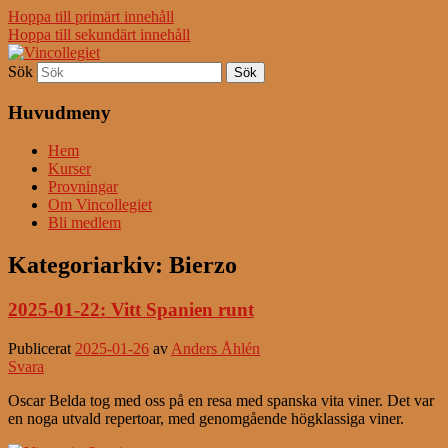
Hoppa till primärt innehåll
Hoppa till sekundärt innehåll
Sök
Vincollegiet
Huvudmeny
Hem
Kurser
Provningar
Om Vincollegiet
Bli medlem
Kategoriarkiv:
Bierzo
2025-01-22: Vitt Spanien runt
Publicerat
2025-01-26
av
Anders Åhlén
Svara
Oscar Belda tog med oss på en resa med spanska vita viner. Det var
en noga utvald repertoar, med genomgående högklassiga viner.