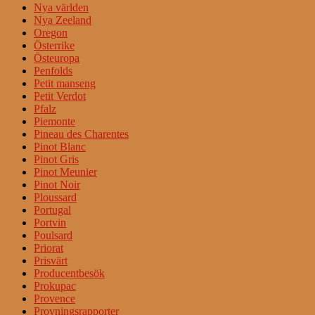
Nya världen
Nya Zeeland
Oregon
Österrike
Östeuropa
Penfolds
Petit manseng
Petit Verdot
Pfalz
Piemonte
Pineau des Charentes
Pinot Blanc
Pinot Gris
Pinot Meunier
Pinot Noir
Ploussard
Portugal
Portvin
Poulsard
Priorat
Prisvärt
Producentbesök
Prokupac
Provence
Provningsrapporter