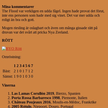
Mina kommentarer
The Flood var verkligen en udda fågel. Ingen hade provat det förut,
inte ens personen som hade med sig vinet. Det var mer udda och
roligt än bra och gott.
Mogen riesling är oslagbart och även om många gissade rätt på
druvan var det svårt att pricka Nya Zeeland.
RÖTT
Omröstning:
1
2
3
4
5
6
7
Bäst:
2
1
0
1
7
1
2
Sämst:
1
9
0
1
0
3
0
Vinerna
Las Lamas Corullón 2019
, Bierzo, Spanien
Porta Rossa Barbaresco 1998
, Piemonte, Italien
Château Poujeaux 2016
, Moulis-en-Médoc, Frankrike
2005
Rótulo
, Niepoort, Douro, Portugal