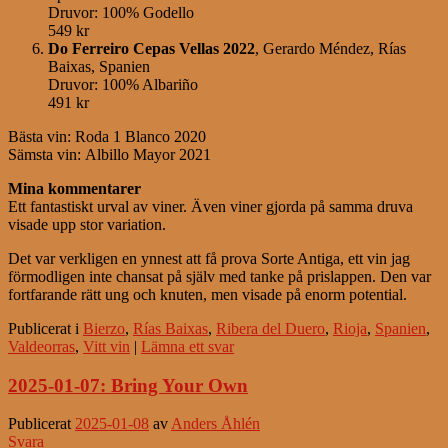
Druvor: 100% Godello
549 kr
Do Ferreiro Cepas Vellas 2022
, Gerardo Méndez, Rías
Baixas, Spanien
Druvor: 100% Albariño
491 kr
Bästa vin: Roda 1 Blanco 2020
Sämsta vin: Albillo Mayor 2021
Mina kommentarer
Ett fantastiskt urval av viner. Även viner gjorda på samma druva
visade upp stor variation.
Det var verkligen en ynnest att få prova Sorte Antiga, ett vin jag
förmodligen inte chansat på själv med tanke på prislappen. Den var
fortfarande rätt ung och knuten, men visade på enorm potential.
Publicerat i
Bierzo
,
Rías Baixas
,
Ribera del Duero
,
Rioja
,
Spanien
,
Valdeorras
,
Vitt vin
|
Lämna ett svar
2025-01-07: Bring Your Own
Publicerat
2025-01-08
av
Anders Åhlén
Svara