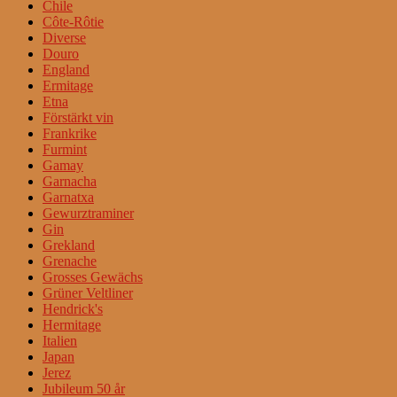
Chile
Côte-Rôtie
Diverse
Douro
England
Ermitage
Etna
Förstärkt vin
Frankrike
Furmint
Gamay
Garnacha
Garnatxa
Gewurztraminer
Gin
Grekland
Grenache
Grosses Gewächs
Grüner Veltliner
Hendrick's
Hermitage
Italien
Japan
Jerez
Jubileum 50 år