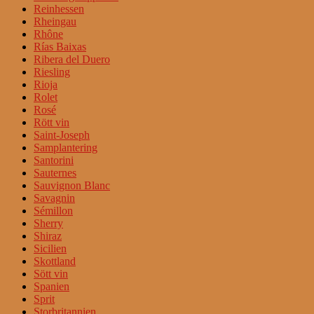
Reinhessen
Rheingau
Rhône
Rías Baixas
Ribera del Duero
Riesling
Rioja
Rolet
Rosé
Rött vin
Saint-Joseph
Samplantering
Santorini
Sauternes
Sauvignon Blanc
Savagnin
Sémillon
Sherry
Shiraz
Sicilien
Skottland
Sött vin
Spanien
Sprit
Storbritannien