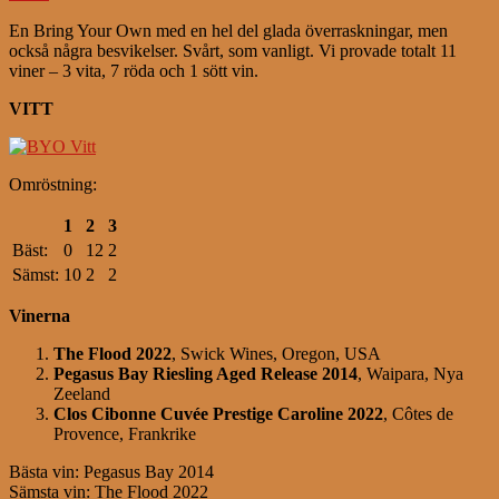
En Bring Your Own med en hel del glada överraskningar, men
också några besvikelser. Svårt, som vanligt. Vi provade totalt 11
viner – 3 vita, 7 röda och 1 sött vin.
VITT
Omröstning:
1
2
3
Bäst:
0
12
2
Sämst:
10
2
2
Vinerna
The Flood 2022
, Swick Wines, Oregon, USA
Pegasus Bay Riesling Aged Release 2014
, Waipara, Nya
Zeeland
Clos Cibonne Cuvée Prestige Caroline 2022
, Côtes de
Provence, Frankrike
Bästa vin: Pegasus Bay 2014
Sämsta vin: The Flood 2022