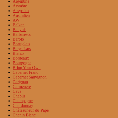
Argentina
Årsmöte
Assyrtiko
Australien
AW
Balkan
Banyuls
Barbaresco
Barolo
Beaujolais
Bergs Lars
Bierzo
Bordeaux
Bourgogne
Bring Your Own
Cabernet Franc
Cabernet Sauvignon
Carignan
Carmenère
Cava
Chablis
Champagne
Chardonnay
Châteauneuf-du-Pape
Chenin Blanc