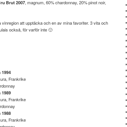
ru Brut 2007
, magnum, 60% chardonnay, 20% pinot noir,
 vinregion att upptäcka och en av mina favoriter. 3 vita och
ais också, för varför inte 🙂
n 1994
ura, Frankrike
rdonnay
n 1989
ura, Frankrike
rdonnay
n 1988
ura, Frankrike
rdonnay