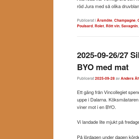
röd Jura med så olika druvblan
Publicerat i
Årsmöte
,
Champagne
,
Poulsard
,
Rolet
,
Rött vin
,
Savagnin
2025-09-26/27 Si
BYO med mat
Publicerat
2025-09-28
av
Anders Åh
Ett gäng från Vincollegiet spe
uppe i Dalarna. Köksmästaren
viner mot i en BYO.
Vi landade lite mjukt på fredag
På lördagen under dagen körde v