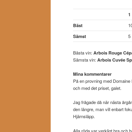
1
Bäst
1
Sämst
5
Bästa vin:
Arbois Rouge Cépa
Sämsta vin:
Arbois Cuvée Sp
Mina kommentarer
På en provning med Domaine Rol
och med det priset, galet.
Jag frågade då när nästa årgån
den längre, man vill enbart fo
Hjärnsläpp.
Alla röda var verkligt bra och