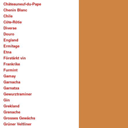
Châteauneuf-du-Pape
Chenin Blanc
Chile
Côte-Rôtie
Diverse
Douro
England
Ermitage
Etna
Förstärkt vin
Frankrike
Furmint
Gamay
Garnacha
Garnatxa
Gewurztraminer
Gin
Grekland
Grenache
Grosses Gewächs
Grüner Veltliner