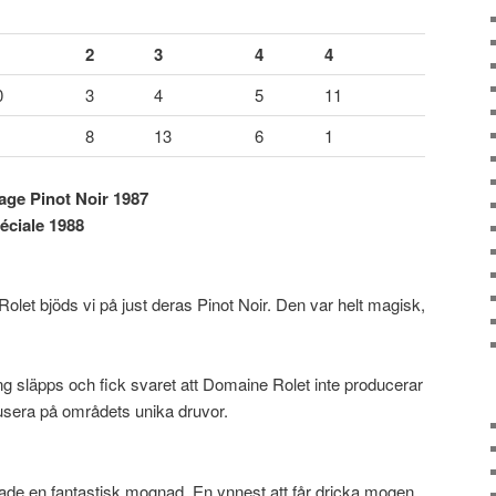
2
3
4
4
0
3
4
5
11
8
13
6
1
ge Pinot Noir 1987
éciale 1988
et bjöds vi på just deras Pinot Noir. Den var helt magisk,
g släpps och fick svaret att Domaine Rolet inte producerar
kusera på områdets unika druvor.
 hade en fantastisk mognad. En ynnest att får dricka mogen