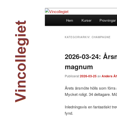
Hoppa
Hoppa
till
till
Huvudmeny
Hem
Kurser
Provningar
primärt
sekundärt
Vincollegiet
innehåll
innehåll
KATEGORIARKIV:
CHAMPAGNE
2026-03-24: Års
magnum
Publicerat
2026-03-25
av
Anders Åh
Årets årsmöte hölls som förra å
Mycket roligt. 34 deltagare. Möt
Inledningsvis en fantastiskt trev
fynd.