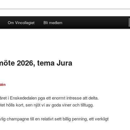
Om Vincollegiet
Bli medlem
möte 2026, tema Jura
lén
ret i Enskededalen pga ett enormt intresse att delta.
et hölls kort, sen njöt vi av goda viner och tilltugg.
lig champagne till en relativt sett billig penning, ett verkligt