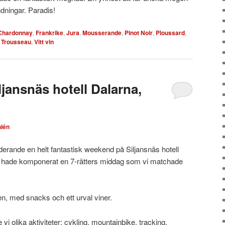
dningar. Paradis!
Chardonnay
,
Frankrike
,
Jura
,
Mousserande
,
Pinot Noir
,
Ploussard
,
,
Trousseau
,
Vitt vin
ljansnäs hotell Dalarna,
lén
nderande en helt fantastisk weekend på Siljansnäs hotell
 hade komponerat en 7-rätters middag som vi matchade
en, med snacks och ett urval viner.
i olika aktiviteter: cykling, mountainbike, tracking,