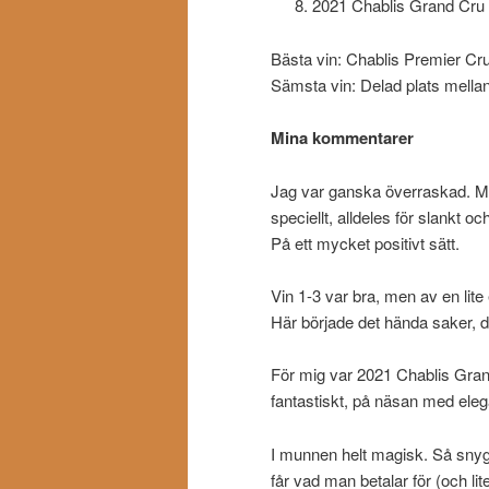
2021 Chablis Grand Cru 
Bästa vin: Chablis Premier Cru
Sämsta vin: Delad plats mellan
Mina kommentarer
Jag var ganska överraskad. Min 
speciellt, alldeles för slankt o
På ett mycket positivt sätt.
Vin 1-3 var bra, men av en lite 
Här började det hända saker, det 
För mig var 2021 Chablis Gran
fantastiskt, på näsan med elegan
I munnen helt magisk. Så snyg
får vad man betalar för (och lite