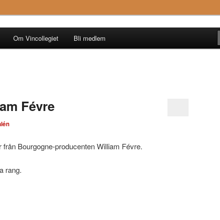
Om Vincollegiet
Bli medlem
iam Févre
lén
r från Bourgogne-producenten William Févre.
ka rang.