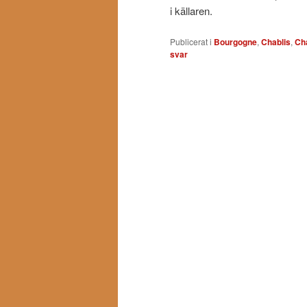
i källaren.
Publicerat i
Bourgogne
,
Chablis
,
Ch
svar