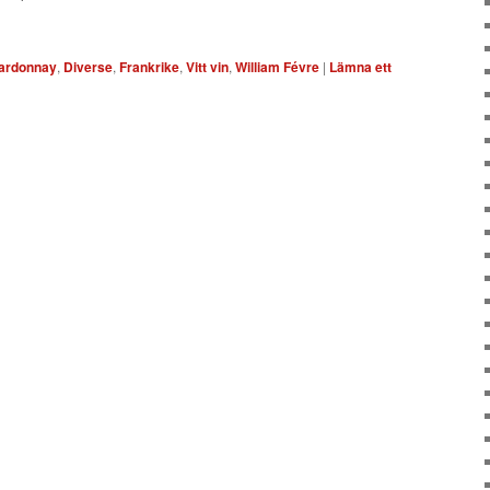
ardonnay
,
Diverse
,
Frankrike
,
Vitt vin
,
William Févre
|
Lämna ett