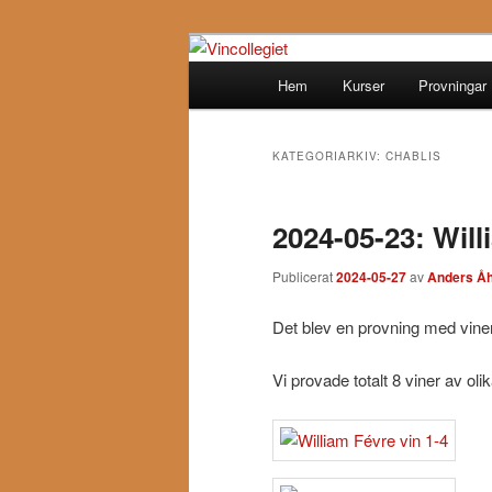
Hoppa
Hoppa
till
till
Huvudmeny
Hem
Kurser
Provningar
primärt
sekundärt
Vincollegiet
innehåll
innehåll
KATEGORIARKIV:
CHABLIS
2024-05-23: Will
Publicerat
2024-05-27
av
Anders Åh
Det blev en provning med vine
Vi provade totalt 8 viner av oli