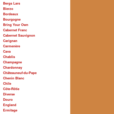
Bergs Lars
Bierzo
Bordeaux
Bourgogne
Bring Your Own
Cabernet Franc
Cabernet Sauvignon
Carignan
Carmenère
Cava
Chablis
Champagne
Chardonnay
Châteauneuf-du-Pape
Chenin Blanc
Chile
Côte-Rôtie
Diverse
Douro
England
Ermitage