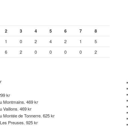
2
3
4
5
6
7
8
1
0
2
4
2
1
5
6
2
0
0
0
0
2
r
99 kr
u Montmains. 469 kr
 Vaillons. 469 kr
u Montée de Tonnerre. 625 kr
Les Preuses. 925 kr