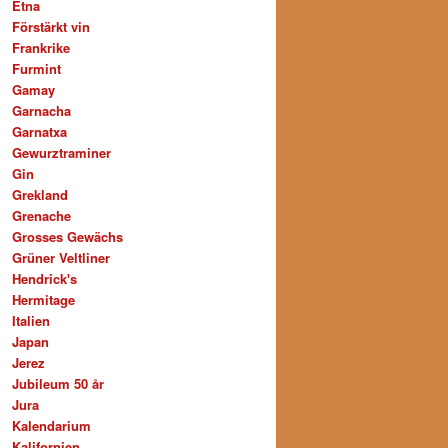
Etna
Förstärkt vin
Frankrike
Furmint
Gamay
Garnacha
Garnatxa
Gewurztraminer
Gin
Grekland
Grenache
Grosses Gewächs
Grüner Veltliner
Hendrick's
Hermitage
Italien
Japan
Jerez
Jubileum 50 år
Jura
Kalendarium
Kalifornien