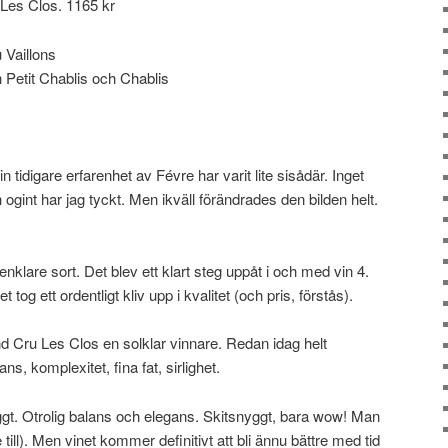
Les Clos. 1165 kr
 Vaillons
 Petit Chablis och Chablis
tidigare erfarenhet av Févre har varit lite sisådär. Inget
ch ogint har jag tyckt. Men ikväll förändrades den bilden helt.
enklare sort. Det blev ett klart steg uppåt i och med vin 4.
tog ett ordentligt kliv upp i kvalitet (och pris, förstås).
d Cru Les Clos en solklar vinnare. Redan idag helt
s, komplexitet, fina fat, sirlighet.
gt. Otrolig balans och elegans. Skitsnyggt, bara wow! Man
 till). Men vinet kommer definitivt att bli ännu bättre med tid