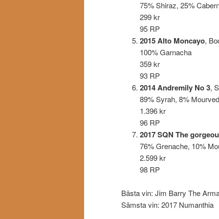
75% Shiraz, 25% Cabern
299 kr
95 RP
2015 Alto Moncayo
, Bo
100% Garnacha
359 kr
93 RP
2014 Andremily No 3
, 
89% Syrah, 8% Mourvedr
1.396 kr
96 RP
2017 SQN The gorgeous
76% Grenache, 10% Mourv
2.599 kr
98 RP
Bästa vin: Jim Barry The Arm
Sämsta vin: 2017 Numanthia