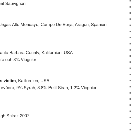
et Sauvignon
degas Alto Moncayo, Campo De Borja, Aragon, Spanien
Santa Barbara County, Kalifornien, USA
e och 3% Viognier
 victim
, Kalifornien, USA
èdre, 9% Syrah, 3.8% Petit Sirah, 1.2% Viognier
agh Shiraz 2007