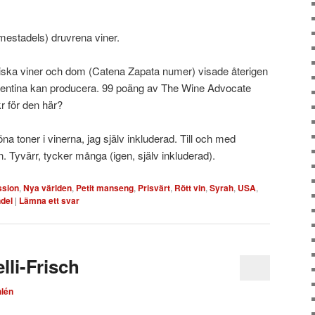
estadels) druvrena viner.
iska viner och dom (Catena Zapata numer) visade återigen
rgentina kan producera. 99 poäng av The Wine Advocate
 för den här?
a toner i vinerna, jag själv inkluderad. Till och med
. Tyvärr, tycker många (igen, själv inkluderad).
ssion
,
Nya världen
,
Petit manseng
,
Prisvärt
,
Rött vin
,
Syrah
,
USA
,
ndel
|
Lämna ett svar
lli-Frisch
lén