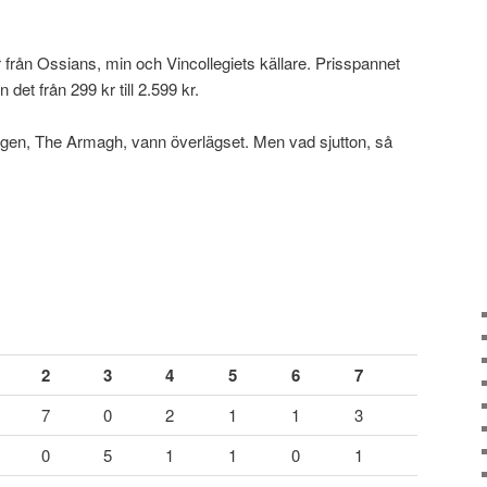
er från Ossians, min och Vincollegiets källare. Prisspannet
n det från 299 kr till 2.599 kr.
lingen, The Armagh, vann överlägset. Men vad sjutton, så
2
3
4
5
6
7
7
0
2
1
1
3
0
5
1
1
0
1