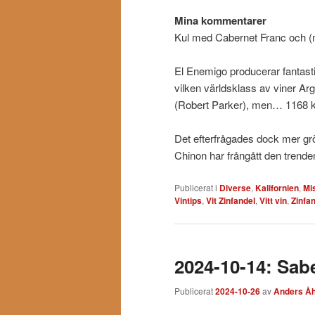
Mina kommentarer
Kul med Cabernet Franc och (m
El Enemigo producerar fantast
vilken världsklass av viner A
(Robert Parker), men… 1168 kr
Det efterfrågades dock mer grön
Chinon har frångått den trenden
Publicerat i
Diverse
,
Kalifornien
,
Mi
Vintips
,
Vit Zinfandel
,
Vitt vin
,
Zinfa
2024-10-14: Sabe
Publicerat
2024-10-26
av
Anders Åh