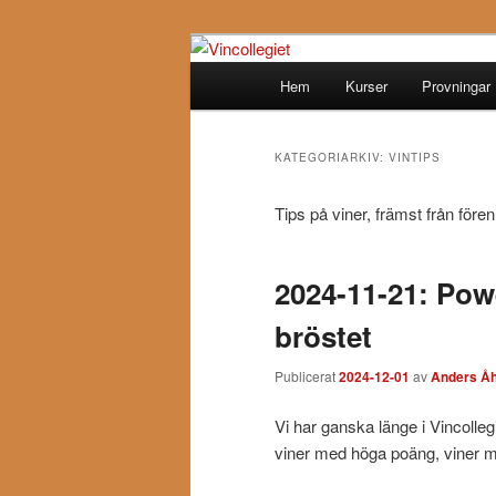
Hoppa
Hoppa
till
till
Huvudmeny
Hem
Kurser
Provningar
primärt
sekundärt
Vincollegiet
innehåll
innehåll
KATEGORIARKIV:
VINTIPS
Tips på viner, främst från fö
2024-11-21: Pow
bröstet
Publicerat
2024-12-01
av
Anders Åh
Vi har ganska länge i Vincolleg
viner med höga poäng, viner m