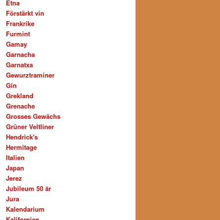
Etna
Förstärkt vin
Frankrike
Furmint
Gamay
Garnacha
Garnatxa
Gewurztraminer
Gin
Grekland
Grenache
Grosses Gewächs
Grüner Veltliner
Hendrick's
Hermitage
Italien
Japan
Jerez
Jubileum 50 år
Jura
Kalendarium
Kalifornien