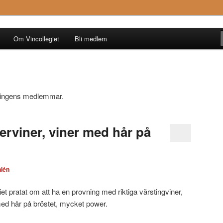
Om Vincollegiet
Bli medlem
reningens medlemmar.
erviner, viner med hår på
lén
iet pratat om att ha en provning med riktiga värstingviner,
ed hår på bröstet, mycket power.