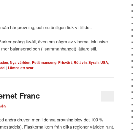
ån här provning, och nu äntligen fick vi till det.
arker-poäng ikväll, även om några av vinerna, inklusive
 mer balanserad och (i sammanhanget) lättare stil.
ssion
,
Nya världen
,
Petit manseng
,
Prisvärt
,
Rött vin
,
Syrah
,
USA
,
ndel
|
Lämna ett svar
ernet Franc
lén
ed andra druvor, men i denna provning blev det 100 %
 mestadels). Flaskorna kom från olika regioner världen runt.