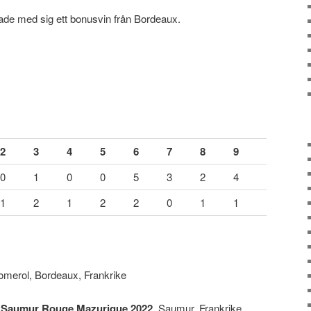
 hade med sig ett bonusvin från Bordeaux.
2
3
4
5
6
7
8
9
0
1
0
0
5
3
2
4
1
2
1
2
2
0
1
1
omerol, Bordeaux, Frankrike
 Saumur Rouge Mazurique 2022
, Saumur, Frankrike