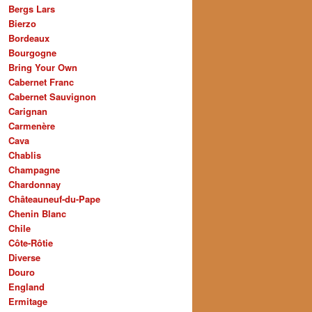
Bergs Lars
Bierzo
Bordeaux
Bourgogne
Bring Your Own
Cabernet Franc
Cabernet Sauvignon
Carignan
Carmenère
Cava
Chablis
Champagne
Chardonnay
Châteauneuf-du-Pape
Chenin Blanc
Chile
Côte-Rôtie
Diverse
Douro
England
Ermitage