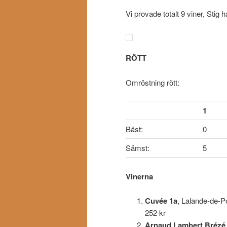
Vi provade totalt 9 viner, Stig
RÖTT
Omröstning rött:
1
Bäst:
0
Sämst:
5
Vinerna
Cuvée 1a
, Lalande-de-P
252 kr
Arnaud Lambert Brézé