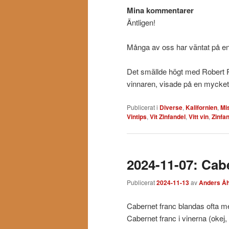
Mina kommentarer
Äntligen!
Många av oss har väntat på en s
Det smällde högt med Robert P
vinnaren, visade på en mycket
Publicerat i
Diverse
,
Kalifornien
,
Mi
Vintips
,
Vit Zinfandel
,
Vitt vin
,
Zinfa
2024-11-07: Cab
Publicerat
2024-11-13
av
Anders Åh
Cabernet franc blandas ofta m
Cabernet franc i vinerna (okej,