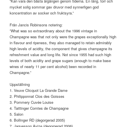
”Kan vara den bästa årgången genom tiderna. En lång, torr och
mycket solig sommar gav druvor med synnerligen god
koncentration av socker och fruktsyra.”
Från Jancis Robinsons notering:
”What was so extraordinary about the 1996 vintage in
Champagne was that not only were the grapes exceptionally high
in flavour and ripeness, they also managed to retain admirably
high levels of acidity, the component that gives champagne its
refreshment value and long life. Not since 1955 had such high
levels of both acidity and grape sugars (enough to make base
wines of nearly 11 per cent alcohol) been recorded in
Champagne.”
Uppställning
1. Veuve Clicquot La Grande Dame
2. Philipponnat Clos des Goisses
3. Pommery Cuvée Louise
4. Taittinger Comtes de Champagne
5. Salon
6. Bollinger RD (degorgerad 2005)
7. Jaquesson Avize (degorgerad 2006)