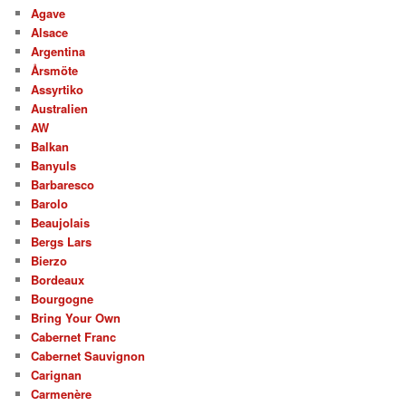
Agave
Alsace
Argentina
Årsmöte
Assyrtiko
Australien
AW
Balkan
Banyuls
Barbaresco
Barolo
Beaujolais
Bergs Lars
Bierzo
Bordeaux
Bourgogne
Bring Your Own
Cabernet Franc
Cabernet Sauvignon
Carignan
Carmenère