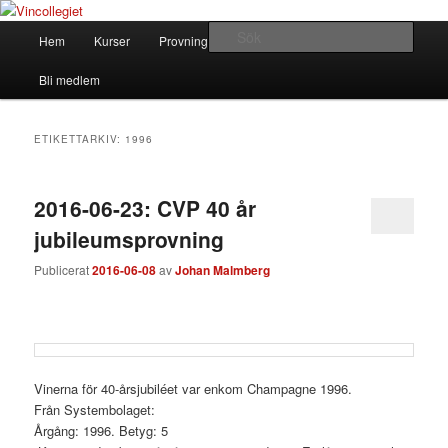
Hoppa
Hoppa
till
till
Huvudmeny
Sök
Hem
Kurser
Provningar
Om Vincollegiet
primärt
sekundärt
innehåll
innehåll
Vincollegiet
Bli medlem
ETIKETTARKIV:
1996
2016-06-23: CVP 40 år
jubileumsprovning
Publicerat
2016-06-08
av
Johan Malmberg
Vinerna för 40-årsjubiléet var enkom Champagne 1996.
Från Systembolaget:
Årgång: 1996. Betyg: 5