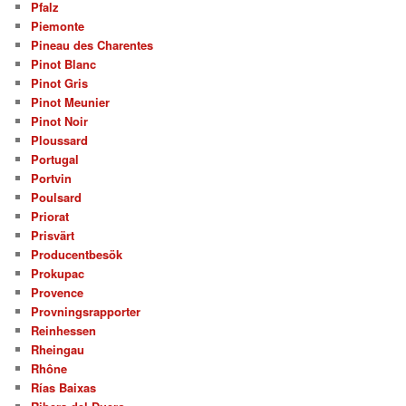
Pfalz
Piemonte
Pineau des Charentes
Pinot Blanc
Pinot Gris
Pinot Meunier
Pinot Noir
Ploussard
Portugal
Portvin
Poulsard
Priorat
Prisvärt
Producentbesök
Prokupac
Provence
Provningsrapporter
Reinhessen
Rheingau
Rhône
Rías Baixas