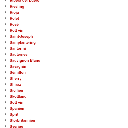
Ribera del Duero
Riesling
Rioja
Rolet
Rosé
Rött vin
Saint-Joseph
Samplantering
Santorini
Sauternes
Sauvignon Blanc
Savagnin
Sémillon
Sherry
Shiraz
Sicilien
Skottland
Sött vin
Spanien
Sprit
Storbritannien
Sverige