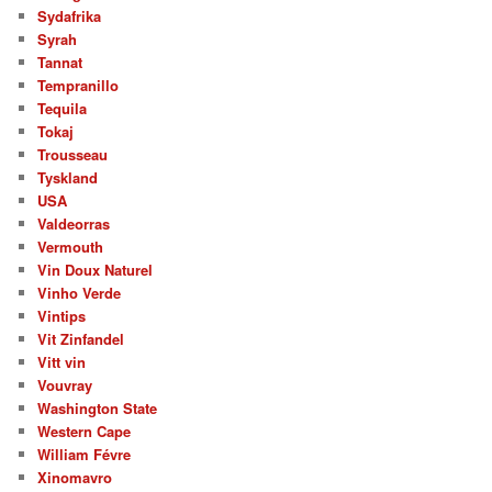
Sydafrika
Syrah
Tannat
Tempranillo
Tequila
Tokaj
Trousseau
Tyskland
USA
Valdeorras
Vermouth
Vin Doux Naturel
Vinho Verde
Vintips
Vit Zinfandel
Vitt vin
Vouvray
Washington State
Western Cape
William Févre
Xinomavro