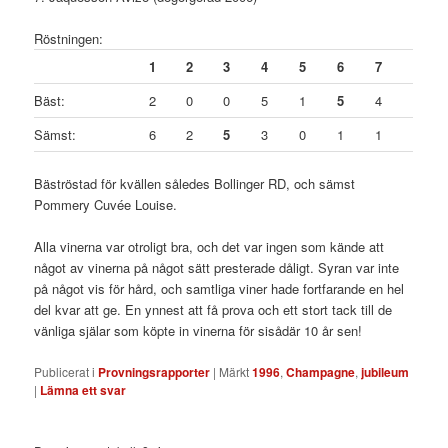
Röstningen:
1
2
3
4
5
6
7
Bäst:
2
0
0
5
1
5
4
Sämst:
6
2
5
3
0
1
1
Bäströstad för kvällen således Bollinger RD, och sämst
Pommery Cuvée Louise.
Alla vinerna var otroligt bra, och det var ingen som kände att
något av vinerna på något sätt presterade dåligt. Syran var inte
på något vis för hård, och samtliga viner hade fortfarande en hel
del kvar att ge. En ynnest att få prova och ett stort tack till de
vänliga själar som köpte in vinerna för sisådär 10 år sen!
Publicerat i
Provningsrapporter
|
Märkt
1996
,
Champagne
,
jubileum
|
Lämna ett svar