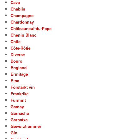
Cava
Chablis
Champagne
Chardonnay
Châteauneuf-du-Pape
Chenin Blanc
Chile
Côte-Rôtie
Diverse
Douro
England
Ermitage
Etna
Förstärkt vin
Frankrike
Furmint
Gamay
Garnacha
Garnatxa
Gewurztraminer
Gin