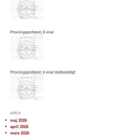
Provningsprotokoll, 6 viner
Provningsprotokoll, 6 viner dubbelsidigt
ARKIV
maj 2026
april 2026
mars 2026