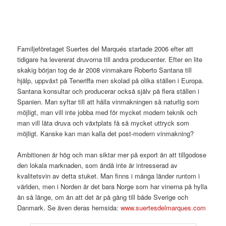
Familjeföretaget Suertes del Marqués startade 2006 efter att
tidigare ha levererat druvorna till andra producenter. Efter en lite
skakig början tog de år 2008 vinmakare Roberto Santana till
hjälp, uppväxt på Teneriffa men skolad på olika ställen i Europa.
Santana konsultar och producerar också själv på flera ställen i
Spanien. Man syftar till att hålla vinmakningen så naturlig som
möjligt, man vill inte jobba med för mycket modern teknik och
man vill låta druva och växtplats få så mycket uttryck som
möjligt. Kanske kan man kalla det post-modern vinmakning?
Ambitionen är hög och man siktar mer på export än att tillgodose
den lokala marknaden, som ändå inte är intresserad av
kvalitetsvin av detta stuket. Man finns i många länder runtom i
världen, men i Norden är det bara Norge som har vinerna på hylla
än så länge, om än att det är på gång till både Sverige och
Danmark. Se även deras hemsida:
www.suertesdelmarques.com