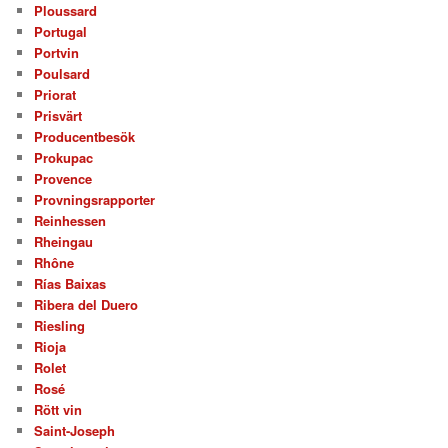
Ploussard
Portugal
Portvin
Poulsard
Priorat
Prisvärt
Producentbesök
Prokupac
Provence
Provningsrapporter
Reinhessen
Rheingau
Rhône
Rías Baixas
Ribera del Duero
Riesling
Rioja
Rolet
Rosé
Rött vin
Saint-Joseph