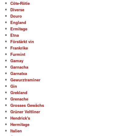
Côte-Rôtie
Diverse
Douro
England
Ermitage
Etna
Förstärkt vin
Frankrike
Furmint
Gamay
Garnacha
Garnatxa
Gewurztraminer
Gin
Grekland
Grenache
Grosses Gewächs
Grüner Veltliner
Hendrick's
Hermitage
Italien