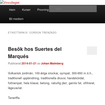
Hoppa
Hoppa
till
till
Huvudmeny
Sök
Hem
Kurser
Provningar
Om Vincollegiet
primärt
sekundärt
innehåll
innehåll
Vincollegiet
Bli medlem
ETIKETTARKIV:
CORDON TRENZADO
Besök hos Suertes del
Marqués
Publicerat
2014-01-21
av
Johan Malmberg
Vulkanisk jordmån, 100-åriga stockar, oympat, 300-650 m.ö.h.,
traditionell uppbindning, traditionella druvor, handskördat,
fottrampat, hela klasar, betong, naturlig jäst, gamla fat, ofiltrerat,
lågsvavlat.
Teneriffa.