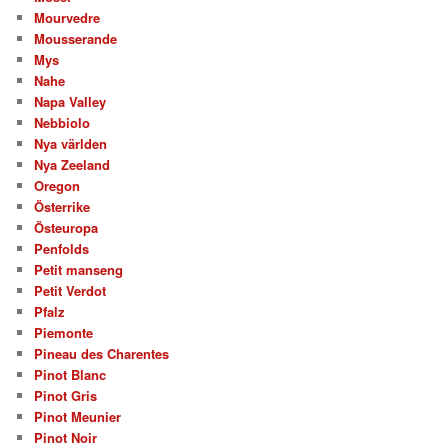
Mourvedre
Mousserande
Mys
Nahe
Napa Valley
Nebbiolo
Nya världen
Nya Zeeland
Oregon
Österrike
Östeuropa
Penfolds
Petit manseng
Petit Verdot
Pfalz
Piemonte
Pineau des Charentes
Pinot Blanc
Pinot Gris
Pinot Meunier
Pinot Noir