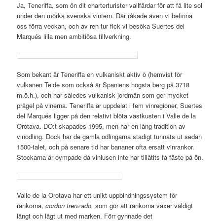
Ja, Teneriffa, som ön dit charterturister vallfärdar för att få lite sol
under den mörka svenska vintern. Där råkade även vi befinna
oss förra veckan, och av ren tur fick vi besöka Suertes del
Marqués lilla men ambitiösa tillverkning.
Som bekant är Teneriffa en vulkaniskt aktiv ö (hemvist för
vulkanen Teide som också är Spaniens högsta berg på 3718
m.ö.h.), och har således vulkanisk jordmån som ger mycket
prägel på vinerna. Teneriffa är uppdelat i fem vinregioner, Suertes
del Marqués ligger på den relativt blöta västkusten i Valle de la
Orotava. DO:t skapades 1995, men har en lång tradition av
vinodling. Dock har de gamla odlingarna stadigt tunnats ut sedan
1500-talet, och på senare tid har bananer ofta ersatt vinrankor.
Stockarna är oympade då vinlusen inte har tillåtits få fäste på ön.
Valle de la Orotava har ett unikt uppbindningssystem för
rankorna,
cordon trenzado,
som gör att rankorna växer väldigt
långt och lågt ut med marken. Förr gynnade det