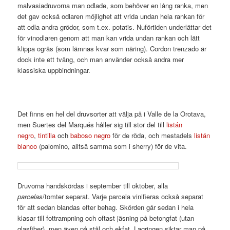
malvasiadruvorna man odlade, som behöver en lång ranka, men
det gav också odlaren möjlighet att vrida undan hela rankan för
att odla andra grödor, som t.ex. potatis. Nuförtiden underlättar det
för vinodlaren genom att man kan vrida undan rankan och lätt
klippa ogräs (som lämnas kvar som näring). Cordon trenzado är
dock inte ett tvång, och man använder också andra mer
klassiska uppbindningar.
Det finns en hel del druvsorter att välja på i Valle de la Orotava,
men Suertes del Marqués håller sig till stor del till
listán
negro
,
tintilla
och
baboso negro
för de röda, och mestadels
listán
blanco
(palomino, alltså samma som i sherry) för de vita.
Druvorna handskördas i september till oktober, alla
parcelas
/tomter separat. Varje parcela vinifieras också separat
för att sedan blandas efter behag. Skörden går sedan i hela
klasar till fottrampning och oftast jäsning på betongfat (utan
glasfiber), men även på stål och ekfat. Lagringen siktar man på